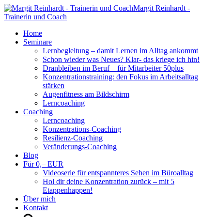
Margit Reinhardt -
Trainerin und Coach
Home
Seminare
Lernbegleitung – damit Lernen im Alltag ankommt
Schon wieder was Neues? Klar- das kriege ich hin!
Dranbleiben im Beruf – für Mitarbeiter 50plus
Konzentrationstraining: den Fokus im Arbeitsalltag
stärken
Augenfitness am Bildschirm
Lerncoaching
Coaching
Lerncoaching
Konzentrations-Coaching
Resilienz-Coaching
Veränderungs-Coaching
Blog
Für 0,– EUR
Videoserie für entspannteres Sehen im Büroalltag
Hol dir deine Konzentration zurück – mit 5
Etappenhappen!
Über mich
Kontakt