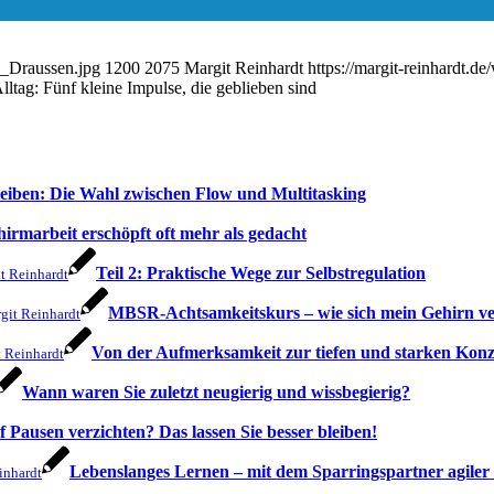
x_Draussen.jpg
1200
2075
Margit Reinhardt
https://margit-reinhardt.d
ltag: Fünf kleine Impulse, die geblieben sind
leiben: Die Wahl zwischen Flow und Multitasking
hirmarbeit erschöpft oft mehr als gedacht
Teil 2: Praktische Wege zur Selbstregulation
t Reinhardt
MBSR-Achtsamkeitskurs – wie sich mein Gehirn ve
git Reinhardt
Von der Aufmerksamkeit zur tiefen und starken Konz
 Reinhardt
Wann waren Sie zuletzt neugierig und wissbegierig?
 Pausen verzichten? Das lassen Sie besser bleiben!
Lebenslanges Lernen – mit dem Sparringspartner agile
inhardt