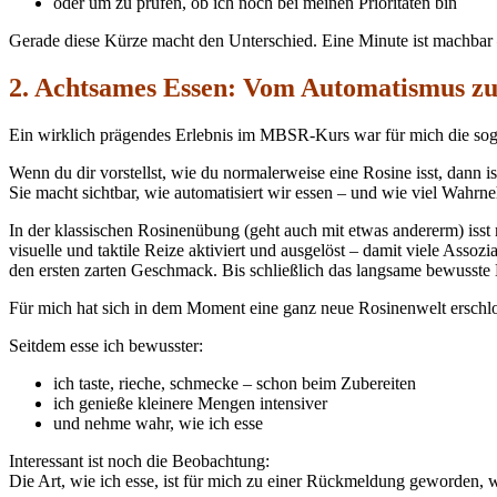
oder um zu prüfen, ob ich noch bei meinen Prioritäten bin
Gerade diese Kürze macht den Unterschied. Eine Minute ist machbar 
2. Achtsames Essen: Vom Automatismus z
Ein wirklich prägendes Erlebnis im MBSR-Kurs war für mich die so
Wenn du dir vorstellst, wie du normalerweise eine Rosine isst, dann 
Sie macht sichtbar, wie automatisiert wir essen – und wie viel Wahrn
In der klassischen Rosinenübung (geht auch mit etwas andererm) iss
visuelle und taktile Reize aktiviert und ausgelöst – damit viele Assoz
den ersten zarten Geschmack. Bis schließlich das langsame bewusste 
Für mich hat sich in dem Moment eine ganz neue Rosinenwelt erschl
Seitdem esse ich bewusster:
ich taste, rieche, schmecke – schon beim Zubereiten
ich genieße kleinere Mengen intensiver
und nehme wahr, wie ich esse
Interessant ist noch die Beobachtung:
Die Art, wie ich esse, ist für mich zu einer Rückmeldung geworden, w