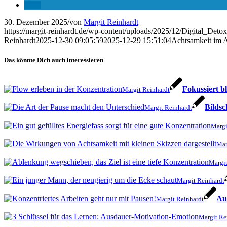
30. Dezember 2025
/
von
Margit Reinhardt
https://margit-reinhardt.de/wp-content/uploads/2025/12/Digital_Deto
Reinhardt
2025-12-30 09:05:59
2025-12-29 15:51:04
Achtsamkeit im Al
Das könnte Dich auch interessieren
Fokussiert b
Margit Reinhardt
Bildsc
Margit Reinhardt
Margi
Mar
Margit
Margit Reinhardt
Auf
Margit Reinhardt
Margit Re