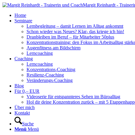
Margit Reinhardt - Trainer
Home
Seminare
Lernbegleitung – damit Lernen im Alltag ankommt
Schon wieder was Neues? Klar- das kriege ich hin!
Dranbleiben im Beruf – für Mitarbeiter 50plus
Konzentrationstraining: den Fokus im Arbeitsalltag stärk
Augenfitness am Bildschirm
Lerncoaching
Coaching
Lerncoaching
Konzentrations-Coaching
Resilienz-Coaching
Veränderungs-Coaching
Blog
Für 0,– EUR
Videoserie für entspannteres Sehen im Büroalltag
Hol dir deine Konzentration zurück – mit 5 Etappenhapp
Über mich
Kontakt
Suche
Menü
Menü