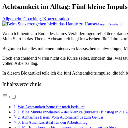
Achtsamkeit im Alltag: Fünf kleine Impulse
Allgemein
,
Coaching
,
Konzentration
Margit Reinhardt
Wenn ich heute am Ende des Jahres Veränderungen reflektiere, dann 
Mein Start in das Thema Achtsamkeit liegt inzwischen fünf Jahre zurü
Begonnen hat alles mit einem intensiven klassischen achtwöchige
Doch entscheidend waren nicht die Kurse selbst, sondern das, was tatsä
vollen Arbeitsalltag.
In diesem Blogartikel teile ich die fünf Achtsamkeitsimpulse, die ich
Inhaltsverzeichnis
Was Achtsamkeit heute für mich bedeutet
1. Eine Minute innehalten – der kleinste (kürzeste) Einstieg in die 
2. Achtsames Essen: Vom Automatismus zum Genuss
3. Ein Abschlussritual für den Arbeitsalltag
4. Mit Emotionen achtsam umgehen, anstatt sie wegzuschieben