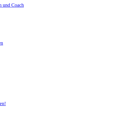
in und Coach
en
en!