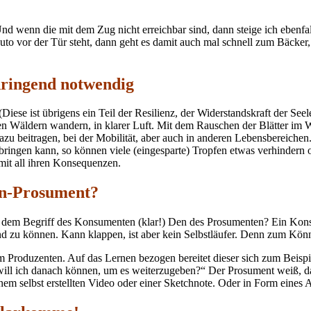
wenn die mit dem Zug nicht erreichbar sind, dann steige ich ebenfalls 
uto vor der Tür steht, dann geht es damit auch mal schnell zum Bäcker
dringend notwendig
Diese ist übrigens ein Teil der Resilienz, der Widerstandskraft der Se
ten Wäldern wandern, in klarer Luft. Mit dem Rauschen der Blätter im
zu beitragen, bei der Mobilität, aber auch in anderen Lebensbereichen
 bringen kann, so können viele (eingesparte) Tropfen etwas verhinder
mit all ihren Konsequenzen.
rn-Prosument?
dem Begriff des Konsumenten (klar!) Den des Prosumenten? Ein Konsu
 zu können. Kann klappen, ist aber kein Selbstläufer. Denn zum Könn
roduzenten. Auf das Lernen bezogen bereitet dieser sich zum Beispiel
 will ich danach können, um es weiterzugeben?“ Der Prosument weiß, 
inem selbst erstellten Video oder einer Sketchnote. Oder in Form eines