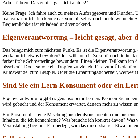
Arbeit fahren. Das geht ja gar nicht anders!“
Keine Frage. Ich fahre auch zu meinen Auftraggebern und Kunden. Und 
mal ganz ehrlich, ich kenne das von mir selbst doch auch: wenn ein A
Bequemlichkeit ist einladend und verlockend.
Eigenverantwortung – leicht gesagt, aber 
Das bringt mich zum nächsten Punkt. Es ist die Eigenverantwortung. (
wo kann ich etwas bewirken? Ich will auch in Zukunft noch in intak
farbenfrohe Schmetterlinge bewundern. Einen kleinen Teil kann ich da
bisschen!“ Doch so wie ein Tropfen zu viel ein Fass zum Überlaufen
Klimawandel zum Beispiel. Oder die Ernährungssicherheit, weltweit 
Sind Sie ein Lern-Konsument oder ein Le
Eigenverantwortung gibt es genauso beim Lernen. Kennen Sie neben 
wird gebucht und der Konsument erwartet, danach mehr zu wissen und
Ein Prosument ist eine Mischung aus demKonsumenten und aus einem P
Inhalten, die ich kennenlerne? Was brauche ich konkret davon? Was
Veranstaltung beginnt. Er überlegt, wie das umsetzbar ist. Etwa mit e