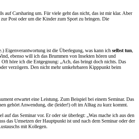
auf Carsharing um. Für viele geht das nicht, das ist mir klar. Aber
, zur Post oder um die Kinder zum Sport zu bringen. Die
ele.) Eigenverantwortung ist die Überlegung, was kann ich
selbst tun
,
 Wind, ebenso will ich das Brummen von Insekten hören und
. Oft höre ich die Entgegnung: „Ach, das bringt doch nichts. Das
n oder verzögern. Den nicht mehr umkehrbaren Kipppunkt beim
ment erwartet eine Leistung. Zum Beispiel bei einem Seminar. Das
en gehört Anwendung, die (leider!) oft im Alltag zu kurz kommt.
 auf das Seminar vor. Er oder sie überlegt: „Was mache ich aus den
dass das Umsetzen der Hauptpunkt ist und nach dem Seminar oder der
 Austauschs mit Kollegen.