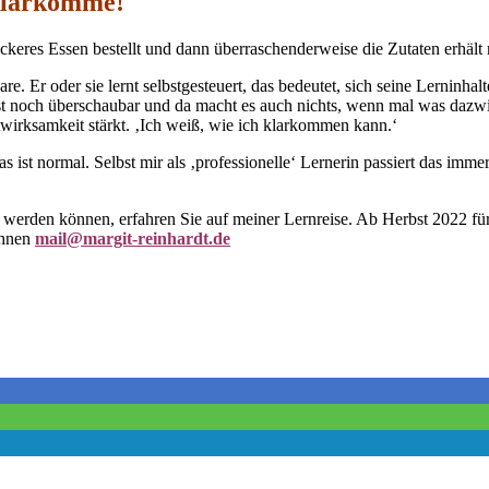
 klarkomme!
leckeres Essen bestellt und dann überraschenderweise die Zutaten erhält
. Er oder sie lernt selbstgesteuert, das bedeutet, sich seine Lerninhal
t noch überschaubar und da macht es auch nichts, wenn mal was dazwisc
twirksamkeit stärkt. ‚Ich weiß, wie ich klarkommen kann.‘
ist normal. Selbst mir als ‚professionelle‘ Lernerin passiert das immer
werden können, erfahren Sie auf meiner Lernreise. Ab Herbst 2022 fü
Ihnen
mail@margit-reinhardt.de