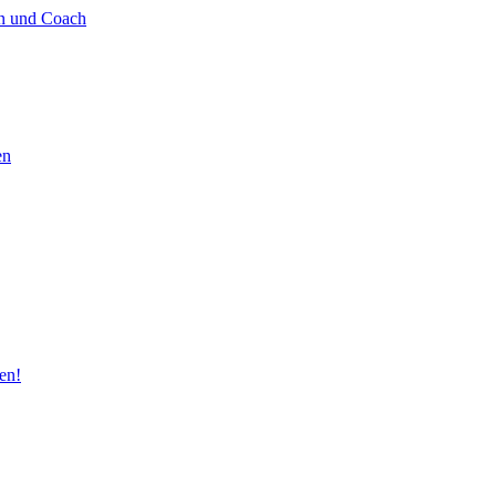
in und Coach
en
en!