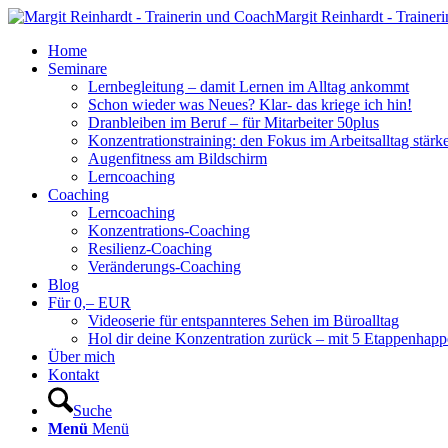
Margit Reinhardt - Trainer
Home
Seminare
Lernbegleitung – damit Lernen im Alltag ankommt
Schon wieder was Neues? Klar- das kriege ich hin!
Dranbleiben im Beruf – für Mitarbeiter 50plus
Konzentrationstraining: den Fokus im Arbeitsalltag stärk
Augenfitness am Bildschirm
Lerncoaching
Coaching
Lerncoaching
Konzentrations-Coaching
Resilienz-Coaching
Veränderungs-Coaching
Blog
Für 0,– EUR
Videoserie für entspannteres Sehen im Büroalltag
Hol dir deine Konzentration zurück – mit 5 Etappenhapp
Über mich
Kontakt
Suche
Menü
Menü