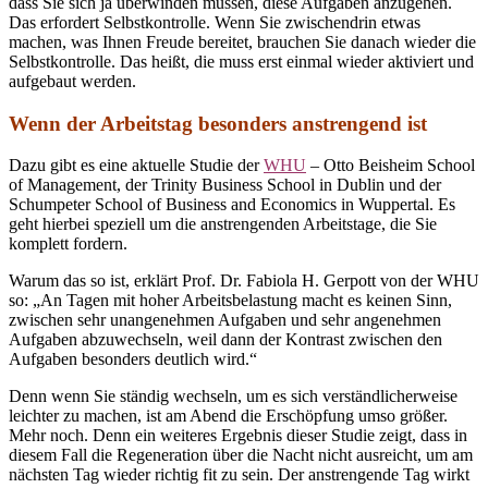
dass Sie sich ja überwinden müssen, diese Aufgaben anzugehen.
Das erfordert Selbstkontrolle. Wenn Sie zwischendrin etwas
machen, was Ihnen Freude bereitet, brauchen Sie danach wieder die
Selbstkontrolle. Das heißt, die muss erst einmal wieder aktiviert und
aufgebaut werden.
Wenn der Arbeitstag besonders anstrengend ist
Dazu gibt es eine aktuelle Studie der
WHU
– Otto Beisheim School
of Management, der Trinity Business School in Dublin und der
Schumpeter School of Business and Economics in Wuppertal. Es
geht hierbei speziell um die anstrengenden Arbeitstage, die Sie
komplett fordern.
Warum das so ist, erklärt Prof. Dr. Fabiola H. Gerpott von der WHU
so: „An Tagen mit hoher Arbeitsbelastung macht es keinen Sinn,
zwischen sehr unangenehmen Aufgaben und sehr angenehmen
Aufgaben abzuwechseln, weil dann der Kontrast zwischen den
Aufgaben besonders deutlich wird.“
Denn wenn Sie ständig wechseln, um es sich verständlicherweise
leichter zu machen, ist am Abend die Erschöpfung umso größer.
Mehr noch. Denn ein weiteres Ergebnis dieser Studie zeigt, dass in
diesem Fall die Regeneration über die Nacht nicht ausreicht, um am
nächsten Tag wieder richtig fit zu sein. Der anstrengende Tag wirkt