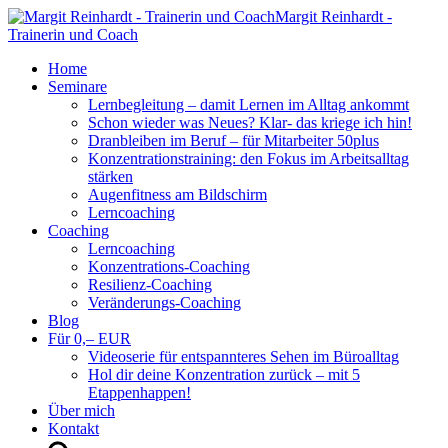
Margit Reinhardt -
Trainerin und Coach
Home
Seminare
Lernbegleitung – damit Lernen im Alltag ankommt
Schon wieder was Neues? Klar- das kriege ich hin!
Dranbleiben im Beruf – für Mitarbeiter 50plus
Konzentrationstraining: den Fokus im Arbeitsalltag
stärken
Augenfitness am Bildschirm
Lerncoaching
Coaching
Lerncoaching
Konzentrations-Coaching
Resilienz-Coaching
Veränderungs-Coaching
Blog
Für 0,– EUR
Videoserie für entspannteres Sehen im Büroalltag
Hol dir deine Konzentration zurück – mit 5
Etappenhappen!
Über mich
Kontakt