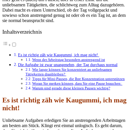
unliebsamen Tätigkeiten, die schlichtweg zum Alltag dazugehören.
Dabei macht es einen Unterschied, ob der Tag vollgepackt und
sowieso schon anstrengend genug ist oder ob es ein Tag ist, an dem
sie normal beansprucht sind.
Inhaltsverzeichnis
Es ist richtig zäh wie Kaugummi, ich mag nicht!
Wenn der Arbeitstag besonders anstrengend ist
Die Aufgabe ist zwar unangenehm, der Tag durchaus normal
Wie lange können Sie konzentriert an unliebsamen
Tätigkeiten dranbleiben?
Tipps für Mini-Pausen, die Ihre Konzentration unterstützen
Woran Sie merken können, dass Sie eine Pause brauchen:
Warum sind gerade diese kleinen Pausen wichtig?
Es ist richtig zäh wie Kaugummi, ich mag
nicht!
Unliebsame Aufgaben erledigen Sie an anstrengenden Arbeitstagen
am besten am Stück. Klingt erst einmal unlogisch. Es geht darum,