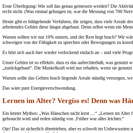
Erste Überlegung: Wie soll das genau gemessen werden? Die Aktivität
recht nicht. (Was einmal gelungen ist, war die Messung von 700 Nerve
Heute gibt es bildgebende Verfahren, die zeigen, dass viele Areale d
arbeitendes Gehirn diese längst abgebaut. Denn selbst wenn ein Mensch
Warum sollten wir nur 10% nutzen, und der Rest liegt brach? Wir wä
schweigen von der Fähigkeit zu sprechen oder Bewegungen zu koord
Es hört sich auch hier wieder verlockend einfach an – und viele Pro
Unser Gehirn ist so effektiv, dass es das aufrechterhält, was genutz
„zurückgebaut“. Die Muskelkraft wird nur erhalten, wenn sie genutzt
Warum sollte das Gehirn brach liegende Areale ständig versorgen, we
Das wäre pure Energieverschwendung.
Lernen im Alter? Vergiss es! Denn was Hä
Ein letzter Mythos: „Was Hänschen nicht lernt …“ „Lernen im Alter f
gebraucht wird und reden ständig von ‚Früher war alles leichter.“
Oje! Das ist sicherlich übertrieben, aber es schwelt im Unbewussten u