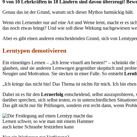
9 von 10 Lehrkräften in 18 Ländern sind davon überzeugt! Beweis
Genau das ist der Grund, warum sich dieser Mythos hartnäckig hält.
Wenn ein Lernender nur auf eine Art und Weise lernt, macht er es si
das noch etwas bringt? Und wie soll diese Wirkung nachgewiesen w
Aber es gibt einen anderen entscheidenden Grund, sich von Lerntype
Lerntypen demotivieren
Ein einseitiges Lernen – „Ich lerne visuell am besten!“ – schränkt die
glauben, sind sie anderen Lernwegen gegenüber skeptisch und probieren
Neugier und Motivation. Sie stecken in einer Falle. So entsteht
Lernf
„Ich kriege das nicht hin! Das Thema ist nichts für mich. Ich bin eben n
Dabei ist es für den
Lernerfolg
entscheidend, selbst auszuprobieren,
darüber sprechen, sich selbst testen, es in unterschiedlichen Situati
Das gilt nicht nur für Prüfungen, sondern erst recht dann, wenn Prob