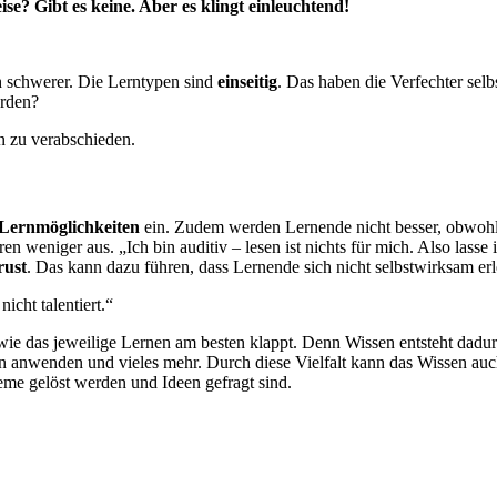
e? Gibt es keine. Aber es klingt einleuchtend!
ch schwerer. Die Lerntypen sind
einseitig
. Das haben die Verfechter selb
erden?
n zu verabschieden.
Lernmöglichkeiten
ein. Zudem werden Lernende nicht besser, obwohl d
 weniger aus. „Ich bin auditiv – lesen ist nichts für mich. Also lasse
rust
. Das kann dazu führen, dass Lernende sich nicht selbstwirksam er
icht talentiert.“
 wie das jeweilige Lernen am besten klappt. Denn Wissen entsteht dadu
onen anwenden und vieles mehr. Durch diese Vielfalt kann das Wissen auc
leme gelöst werden und Ideen gefragt sind.