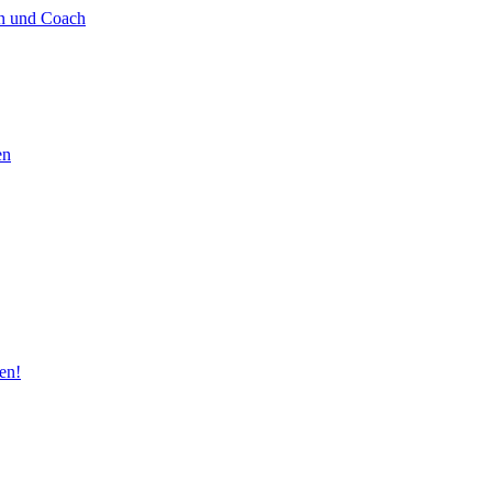
in und Coach
en
en!