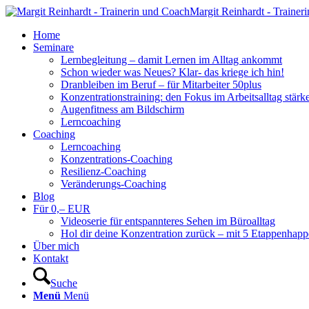
Margit Reinhardt - Trainer
Home
Seminare
Lernbegleitung – damit Lernen im Alltag ankommt
Schon wieder was Neues? Klar- das kriege ich hin!
Dranbleiben im Beruf – für Mitarbeiter 50plus
Konzentrationstraining: den Fokus im Arbeitsalltag stärk
Augenfitness am Bildschirm
Lerncoaching
Coaching
Lerncoaching
Konzentrations-Coaching
Resilienz-Coaching
Veränderungs-Coaching
Blog
Für 0,– EUR
Videoserie für entspannteres Sehen im Büroalltag
Hol dir deine Konzentration zurück – mit 5 Etappenhapp
Über mich
Kontakt
Suche
Menü
Menü