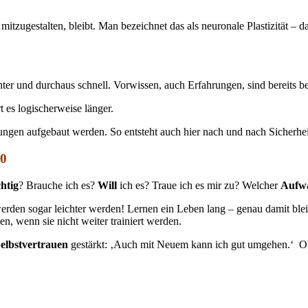
itzugestalten, bleibt. Man bezeichnet das als neuronale Plastizität –
hter und durchaus schnell. Vorwissen, auch Erfahrungen, sind bereits 
 es logischerweise länger.
ndungen aufgebaut werden. So entsteht auch hier nach und nach Sicherh
70
htig
? Brauche ich es?
Will
ich es? Traue ich es mir zu? Welcher
Aufw
rden sogar leichter werden! Lernen ein Leben lang – genau damit ble
n, wenn sie nicht weiter trainiert werden.
elbstvertrauen
gestärkt: ‚Auch mit Neuem kann ich gut umgehen.‘ Ob