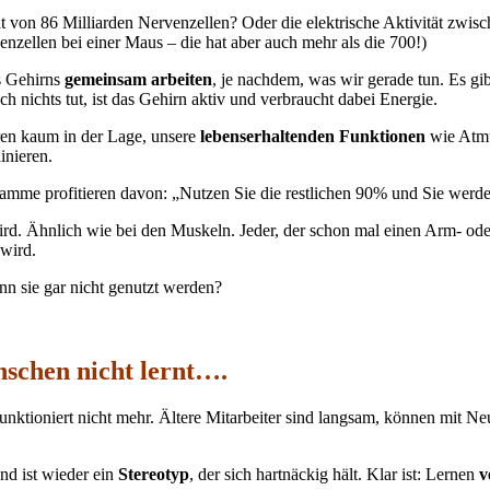
 von 86 Milliarden Nervenzellen? Oder die elektrische Aktivität zwisc
nzellen bei einer Maus – die hat aber auch mehr als die 700!)
es Gehirns
gemeinsam arbeiten
, je nachdem, was wir gerade tun. Es gib
 nichts tut, ist das Gehirn aktiv und verbraucht dabei Energie.
ren kaum in der Lage, unsere
lebenserhaltenden Funktionen
wie Atmu
inieren.
gramme profitieren davon: „Nutzen Sie die restlichen 90% und Sie werd
t wird. Ähnlich wie bei den Muskeln. Jeder, der schon mal einen Arm- o
 wird.
nn sie gar nicht genutzt werden?
nschen nicht lernt….
unktioniert nicht mehr. Ältere Mitarbeiter sind langsam, können mit N
nd ist wieder ein
Stereotyp
, der sich hartnäckig hält. Klar ist: Lernen
v